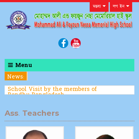
মন্তব্য
লগ ইন
Menu
News:
School Visit by the members of
Bondhu Bangladesh
Ass. Teachers