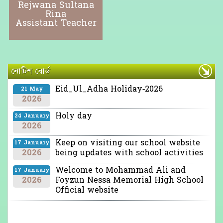
Rejwana Sultana
Rina
Assistant Teacher
নোটিশ বোর্ড
Eid_Ul_Adha Holiday-2026
21 May
2026
Holy day
24 January
2026
Keep on visiting our school website
17 January
2026
being updates with school activities
Welcome to Mohammad Ali and
17 January
2026
Foyzun Nessa Memorial High School
Official website