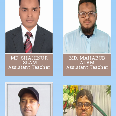
MD. SHAHINUR
MD. MAHABUB
ISLAM
ALAM
Assistant Teacher
Assistant Teacher