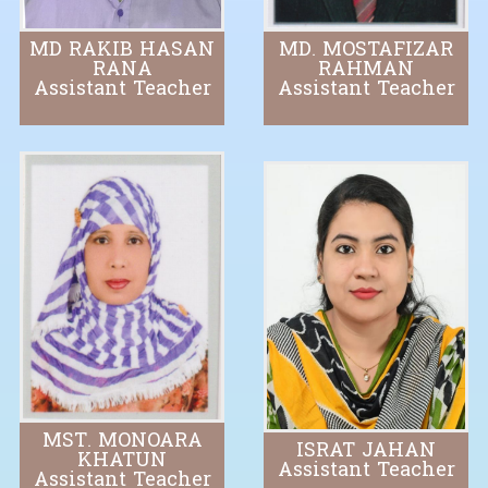
MD RAKIB HASAN
MD. MOSTAFIZAR
RANA
RAHMAN
Assistant Teacher
Assistant Teacher
MST. MONOARA
ISRAT JAHAN
KHATUN
Assistant Teacher
Assistant Teacher