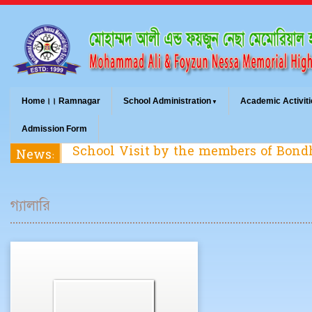
Home।। Ramnagar
School Administration
Academic Activiti
Admission Form
School Visit by the members of Bon
News:
গ্যালারি