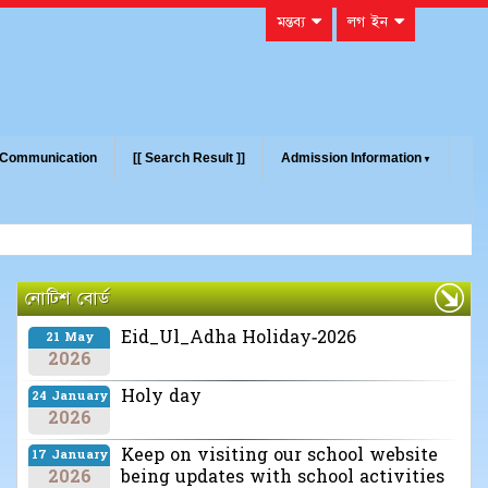
মন্তব্য
লগ ইন
Communication
[[ Search Result ]]
Admission Information
নোটিশ বোর্ড
Eid_Ul_Adha Holiday-2026
21 May
2026
Holy day
24 January
2026
Keep on visiting our school website
17 January
2026
being updates with school activities