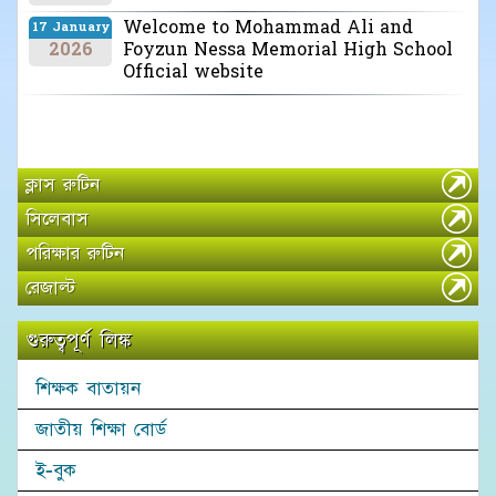
Welcome to Mohammad Ali and
17 January
2026
Foyzun Nessa Memorial High School
Official website
ক্লাস রুটিন
সিলেবাস
পরিক্ষার রুটিন
রেজাল্ট
গুরুত্বপূর্ণ লিঙ্ক
শিক্ষক বাতায়ন
জাতীয় শিক্ষা বোর্ড
ই-বুক