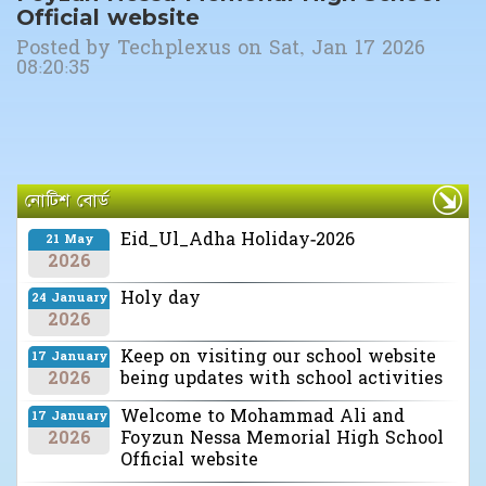
Official website
Posted by
Techplexus
on
Sat, Jan 17 2026
08:20:35
নোটিশ বোর্ড
Eid_Ul_Adha Holiday-2026
21 May
2026
Holy day
24 January
2026
Keep on visiting our school website
17 January
2026
being updates with school activities
Welcome to Mohammad Ali and
17 January
2026
Foyzun Nessa Memorial High School
Official website